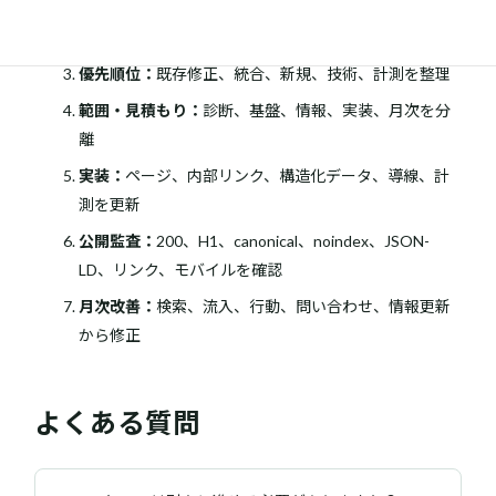
診断：
アクセス、組織・人物、サービス、根拠、構
造、測定を確認
優先順位：
既存修正、統合、新規、技術、計測を整理
範囲・見積もり：
診断、基盤、情報、実装、月次を分
離
実装：
ページ、内部リンク、構造化データ、導線、計
測を更新
公開監査：
200、H1、canonical、noindex、JSON-
LD、リンク、モバイルを確認
月次改善：
検索、流入、行動、問い合わせ、情報更新
から修正
よくある質問