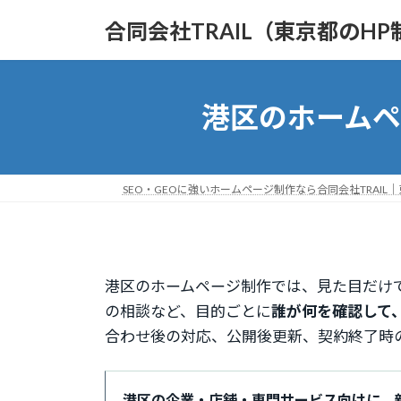
コ
ナ
合同会社TRAIL（東京都のHP
ン
ビ
テ
ゲ
ン
ー
ツ
シ
港区のホームペ
へ
ョ
ス
ン
キ
に
ッ
移
SEO・GEOに強いホームページ制作なら合同会社TRAIL
プ
動
港区のホームページ制作では、見た目だけで
の相談など、目的ごとに
誰が何を確認して
合わせ後の対応、公開後更新、契約終了時
港区の企業・店舗・専門サービス向けに、