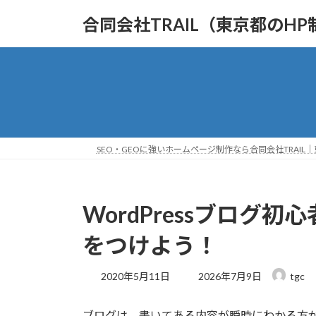
コ
ナ
合同会社TRAIL（東京都のHP
ン
ビ
テ
ゲ
ン
ー
ツ
シ
へ
ョ
ス
ン
キ
に
ッ
移
SEO・GEOに強いホームページ制作なら合同会社TRAIL
プ
動
WordPressブログ
をつけよう！
最
2020年5月11日
2026年7月9日
tgc
終
更
ブログは、書いてある内容が瞬時にわかる方
新