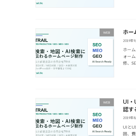
ホー
WEB
2019年
ホーム
ォーム
修、S
UI
WEB
認す
2019年
UIと
囲、費