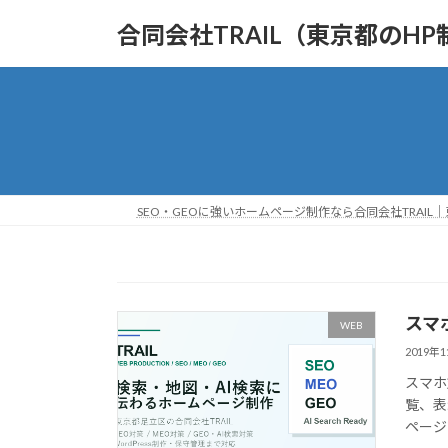
コ
ナ
合同会社TRAIL（東京都のHP
ン
ビ
テ
ゲ
ン
ー
ツ
シ
へ
ョ
ス
ン
キ
に
ッ
移
SEO・GEOに強いホームページ制作なら合同会社TRAIL
プ
動
スマ
WEB
2019年
スマホ
覧、表
ページ