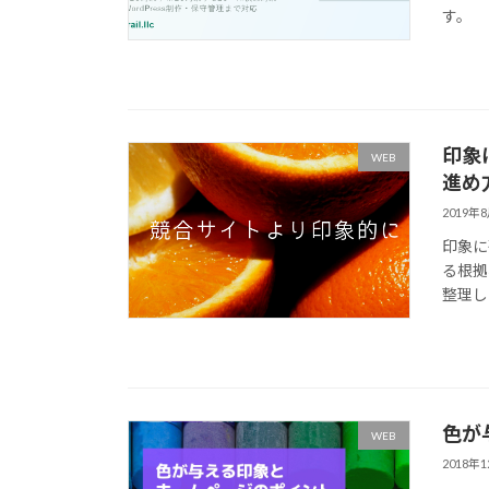
す。
印象
WEB
進め
2019年
印象に
る根拠
整理し
色が
WEB
2018年