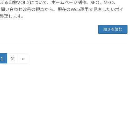
える印象VOL.2について、ホームページ制作、SEO、MEO、
、問い合わせ改善の観点から、現在のWeb運用で見直したいポイ
整理します。
続きを読む
1
2
»
固
固
定
定
ペ
ペ
ー
ー
ジ
ジ