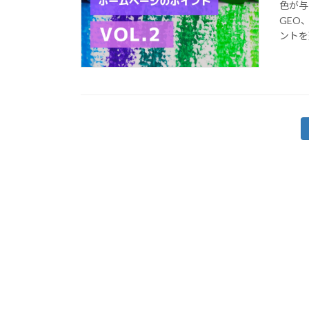
色が与
GEO
ントを
投
稿
の
ペ
ー
ジ
送