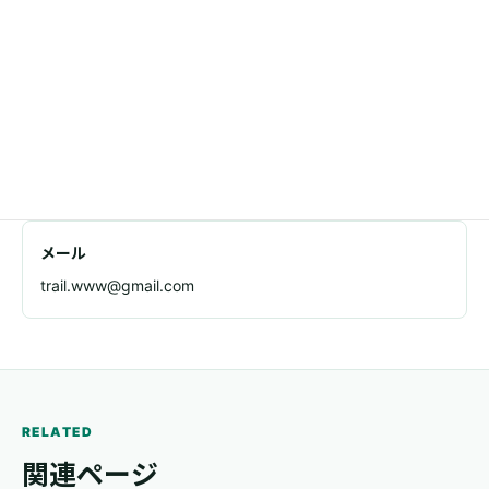
所在地
東京都足立区千住1-4-1 東京芸術センタービル11F
電話
03-5244-0057
メール
trail.www@gmail.com
RELATED
関連ページ