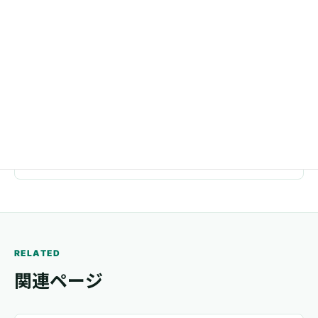
東京都足立区千住1-4-1 東京芸術センタービル11F
電話
03-5244-0057
メール
trail.www@gmail.com
RELATED
関連ページ