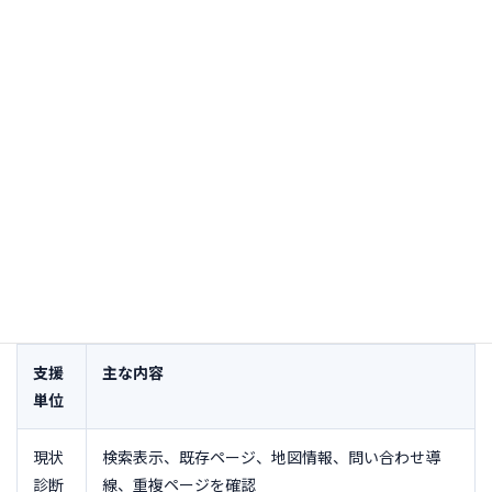
ページの役割：
既存改善、新規制作、北千住、足立区全体の
担当ページを分ける
検索表示：
title、description、H1、canonical、noindex、構
造化データを点検する
地図情報：
資格を満たす場合のみ名称、住所、カテゴリ、写
真、電話を整える
計測：
電話、フォーム、予約、経路案内など問い合わせ直前
の行動を確認する
費用の考え方と対応範囲
支援
主な内容
単位
現状
検索表示、既存ページ、地図情報、問い合わせ導
診断
線、重複ページを確認