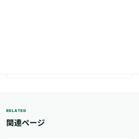
東京都足立区千住1-4-1 東京芸術センタービル11F
電話
03-5244-0057
メール
trail.www@gmail.com
RELATED
関連ページ