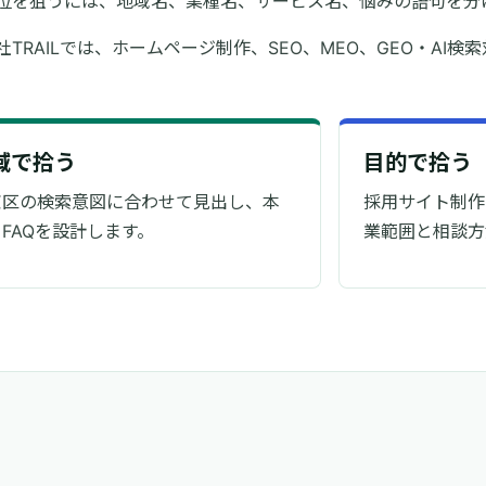
位を狙うには、地域名、業種名、サービス名、悩みの語句を分
社TRAILでは、ホームページ制作、SEO、MEO、GEO・AI検
域で拾う
目的で拾う
京区の検索意図に合わせて見出し、本
採用サイト制作
FAQを設計します。
業範囲と相談方