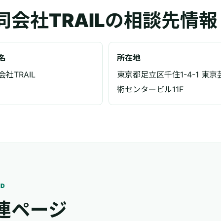
同会社TRAILの相談先情報
名
所在地
社TRAIL
東京都足立区千住1-4-1 東京
術センタービル11F
ED
連ページ