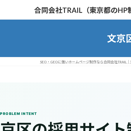
コ
ナ
合同会社TRAIL（東京都のHP
ン
ビ
テ
ゲ
ン
ー
ツ
シ
文京
へ
ョ
ス
ン
キ
に
ッ
移
SEO・GEOに強いホームページ制作なら合同会社TRAIL
プ
動
 PROBLEM INTENT
京区の採用サイト