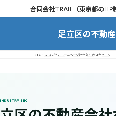
コ
ナ
合同会社TRAIL（東京都のHP
ン
ビ
テ
ゲ
ン
ー
ツ
シ
足立区の不動産
へ
ョ
ス
ン
キ
に
ッ
移
SEO・GEOに強いホームページ制作なら合同会社TRAIL
プ
動
 INDUSTRY SEO
足立区の不動産会社