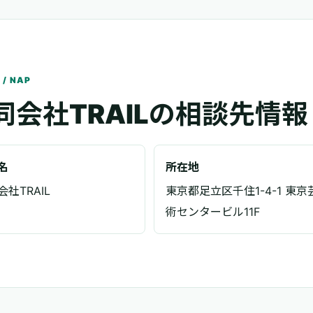
 / NAP
同会社TRAILの相談先情報
名
所在地
社TRAIL
東京都足立区千住1-4-1 東京
術センタービル11F