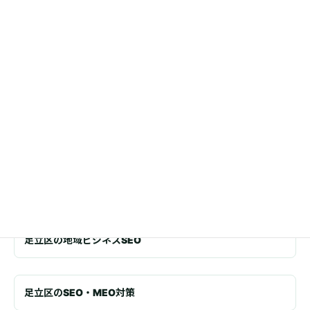
資料請求、相談予約、問い合わせまでの流れが短いか
RELATED
関連ページ
比較検討中の方が次に知りたい情報へ進めるよう、足立区・東
京・SEO/MEO/GEOの主要ページへつなげています。
足立区の地域ビジネスSEO
足立区のSEO・MEO対策