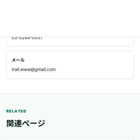
東京都足立区千住1-4-1 東京芸術センタービル11F
電話
03-5244-0057
メール
trail.www@gmail.com
RELATED
関連ページ