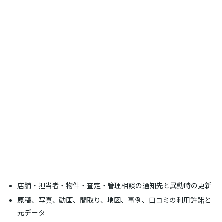
と成果物
TRAILの基本料金は
料金ページ
で確認できます。見積では、現状調
査、店舗・相談分野の情報設計、原稿・料金表、物件連携、フォ
ーム・通知、計測、撮影、継続更新を分けます。
不動産会社の料
金ページ設計
と
問い合わせ・査定導線
も比較材料になります。
ドメイン・物件データ・解析を引き継げるように
する
ドメイン、DNS、サーバー、メール、CMSの契約名義と管理権
限
物件管理・ポータル連携、顧客管理、フォーム、予約、通知の
契約とデータ取得
店舗・担当者・物件・査定・管理相談の通知先と異動時の更新
原稿、写真、動画、間取り、地図、事例、口コミの利用許諾と
元データ