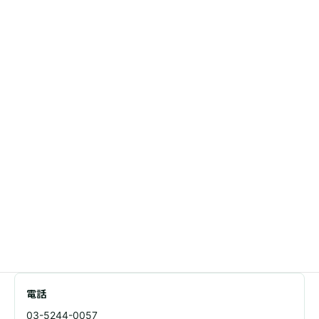
ENTITY / NAP
合同会社TRAILの相談先情報
会社名
合同会社TRAIL
所在地
東京都足立区千住1-4-1 東京芸術センタービル11F
電話
03-5244-0057