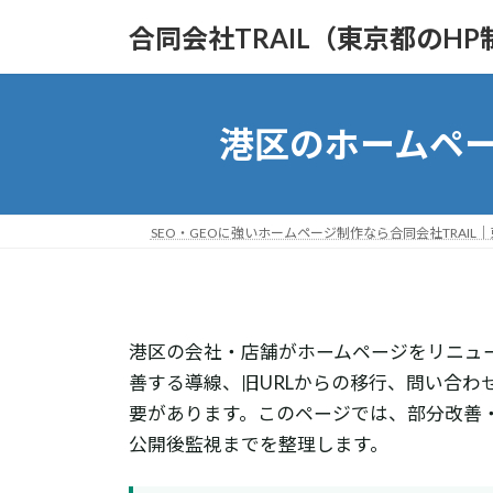
コ
ナ
合同会社TRAIL（東京都のHP
ン
ビ
テ
ゲ
ン
ー
ツ
シ
港区のホームペー
へ
ョ
ス
ン
キ
に
ッ
移
SEO・GEOに強いホームページ制作なら合同会社TRAIL
プ
動
港区の会社・店舗がホームページをリニュ
善する導線、旧URLからの移行、問い合わ
要があります。このページでは、部分改善
公開後監視までを整理します。