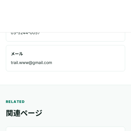
東京都足立区千住1-4-1 東京芸術センタービル11F
電話
03-5244-0057
メール
trail.www@gmail.com
RELATED
関連ページ