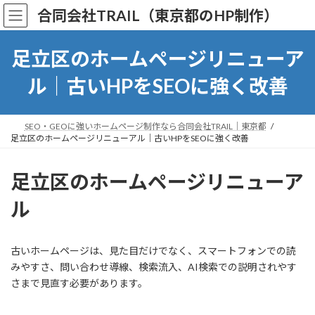
コ
ナ
合同会社TRAIL（東京都のHP制作）
ン
ビ
テ
ゲ
ン
ー
足立区のホームページリニューア
ツ
シ
へ
ョ
ル｜古いHPをSEOに強く改善
ス
ン
キ
に
ッ
移
SEO・GEOに強いホームページ制作なら合同会社TRAIL｜東京都
プ
動
足立区のホームページリニューアル｜古いHPをSEOに強く改善
足立区のホームページリニューア
ル
古いホームページは、見た目だけでなく、スマートフォンでの読
みやすさ、問い合わせ導線、検索流入、AI検索での説明されやす
さまで見直す必要があります。