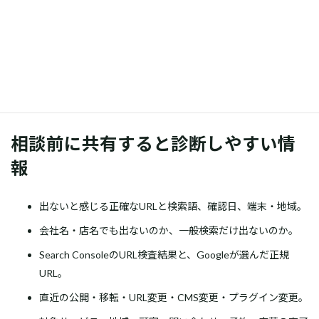
継続運用：
情報更新、検索語・ページ別観測、問い合わせ実
受信、改善記録。
金額はURL数、CMS、権限、原因、修正範囲、第三者サービス、
公開体制で変わります。公開料金と個別見積の考え方は
料金案内
を正本として確認します。
相談前に共有すると診断しやすい情
報
出ないと感じる正確なURLと検索語、確認日、端末・地域。
会社名・店名でも出ないのか、一般検索だけ出ないのか。
Search ConsoleのURL検査結果と、Googleが選んだ正規
URL。
直近の公開・移転・URL変更・CMS変更・プラグイン変更。