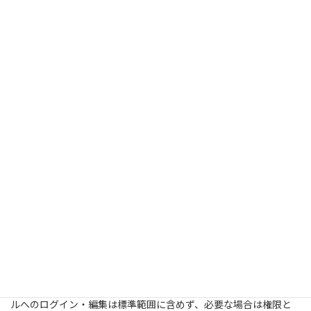
なければ、申込者と教室双方の負担になります。ホームページ、
地図、予約サービス、SNSの更新先と期限を一覧化します。
SEO・地図・SNS・申込サービスの役
割を分ける
ホームページ：
対象、コース、総費用、契約条件、体験の公
式情報
Google検索・地図：
地域、学びたい内容、対象からの発見
申込・決済サービス：
空き枠、受付、決済、参加者管理
SNS：
日々の授業、発表、募集状況、休講案内
Googleは、ローカル検索結果が主に関連性、距離、知名度によっ
て決まると案内しています。順位は保証できません。TRAILの
MEO支援は、契約したサイト側の教室情報、コースページ、内部
リンク、計測、改善提案が中心です。Googleビジネスプロフィー
ルへのログイン・編集は標準範囲に含めず、必要な場合は権限と