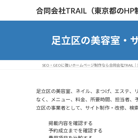
コ
ナ
合同会社TRAIL（東京都のHP
ン
ビ
テ
ゲ
ン
ー
ツ
シ
足立区の美容室・サ
へ
ョ
ス
ン
キ
に
ッ
移
SEO・GEOに強いホームページ制作なら合同会社TRAIL
プ
動
足立区の美容室、ネイル、まつげ、エステ、
なく、メニュー、料金、所要時間、担当者、予
立区の事業者として、サイト制作・改修、検
掲載内容を確認する
予約成立までを確認する
費用項目を比較する