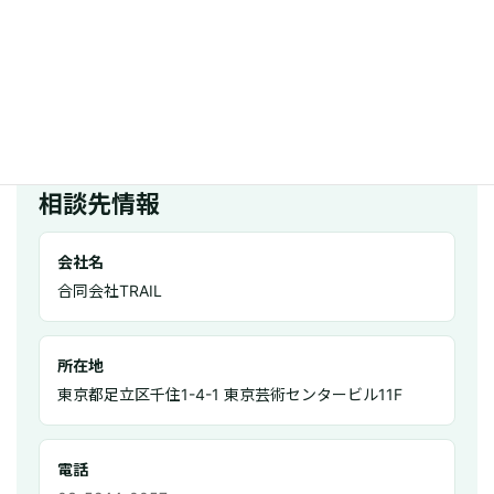
問い合わせにつながるMEOページにするには何が必要
ですか？
料金、対応範囲、業種別の改善例、口コミ・写真・営
業時間の確認点、無料診断への導線をページ中盤と末
尾に置くことが重要です。
相談先情報
会社名
合同会社TRAIL
所在地
東京都足立区千住1-4-1 東京芸術センタービル11F
電話