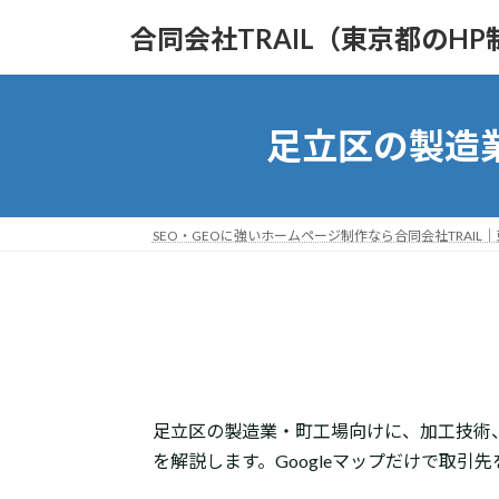
コ
ナ
合同会社TRAIL（東京都のHP
ン
ビ
テ
ゲ
ン
ー
ツ
シ
足立区の製造
へ
ョ
ス
ン
キ
に
ッ
移
SEO・GEOに強いホームページ制作なら合同会社TRAIL
プ
動
足立区の製造業・町工場向けに、加工技術
を解説します。Googleマップだけで取