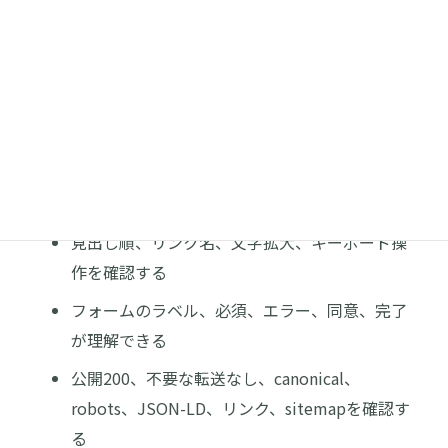
員会「個人情報保護法ガイドライン（通則編）」
スマートフォン・アクセシビリテ
ィ・公開品質を確認する
ページ全体の横あふれ、固定幅、重なり、押せ
ないCTAがない
見出し順、リンク名、文字拡大、キーボード操
作を確認する
フォームのラベル、必須、エラー、同意、完了
が理解できる
公開200、不要な転送なし、canonical、
robots、JSON-LD、リンク、sitemapを確認す
る