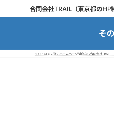
コ
ナ
合同会社TRAIL（東京都のHP
ン
ビ
テ
ゲ
ン
ー
ツ
シ
その
へ
ョ
ス
ン
キ
に
ッ
移
SEO・GEOに強いホームページ制作なら合同会社TRAIL
プ
動