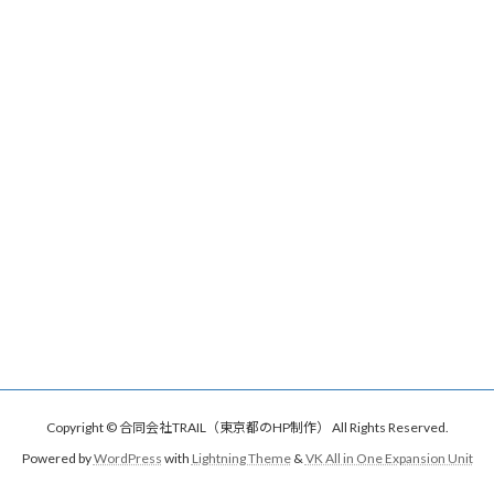
Copyright © 合同会社TRAIL（東京都のHP制作） All Rights Reserved.
Powered by
WordPress
with
Lightning Theme
&
VK All in One Expansion Unit