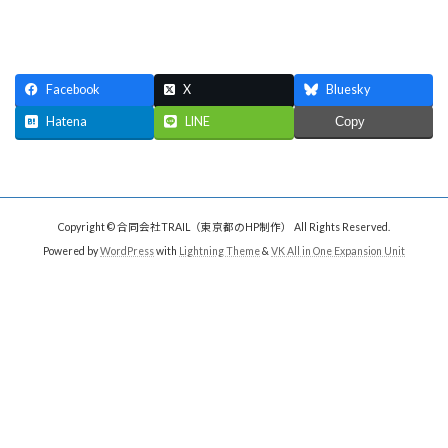
Facebook
X
Bluesky
Hatena
LINE
Copy
Copyright © 合同会社TRAIL（東京都のHP制作） All Rights Reserved.
Powered by
WordPress
with
Lightning Theme
&
VK All in One Expansion Unit