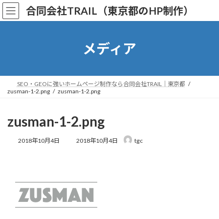
コ
ナ
合同会社TRAIL（東京都のHP制作）
ン
ビ
テ
ゲ
ン
ー
ツ
シ
メディア
へ
ョ
ス
ン
キ
に
ッ
移
SEO・GEOに強いホームページ制作なら合同会社TRAIL｜東京都
zusman-1-2.png
zusman-1-2.png
プ
動
zusman-1-2.png
最
2018年10月4日
2018年10月4日
tgc
終
更
新
日
時
: