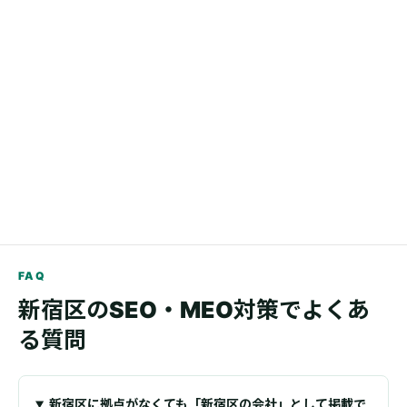
新する。
事業者がGoogleビジネスプロフィール等の管理情報を更新す
る。
旧住所・旧時間・旧料金が残っていないか検索し、リンクと
フォームを再確認する。
変更記録と確認日を残し、必要なら検索表示を経過観察す
る。
FAQ
新宿区のSEO・MEO対策でよくあ
る質問
新宿区に拠点がなくても「新宿区の会社」として掲載で