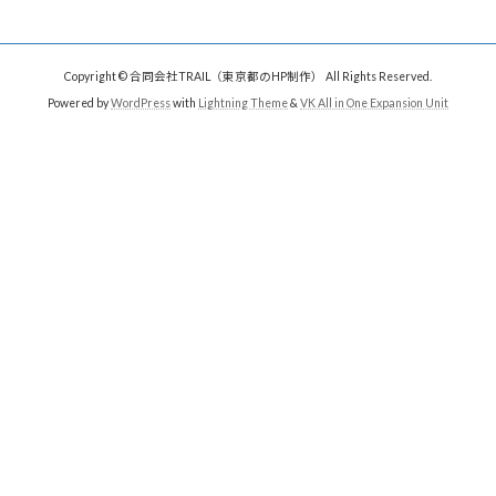
Copyright © 合同会社TRAIL（東京都のHP制作） All Rights Reserved.
Powered by
WordPress
with
Lightning Theme
&
VK All in One Expansion Unit