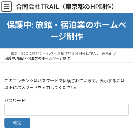
コ
ナ
合同会社TRAIL（東京都のHP制作）
ン
ビ
テ
ゲ
ン
ー
保護中: 旅館・宿泊業のホームペ
ツ
シ
へ
ョ
ージ制作
ス
ン
キ
に
ッ
移
SEO・GEOに強いホームページ制作なら合同会社TRAIL｜東京都
プ
動
保護中: 旅館・宿泊業のホームページ制作
このコンテンツはパスワードで保護されています。表示するには
以下にパスワードを入力してください:
パスワード: