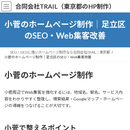
コ
ナ
合同会社TRAIL（東京都のHP制作）
ン
ビ
テ
ゲ
ン
ー
小菅のホームページ制作｜足立区
ツ
シ
へ
ョ
のSEO・Web集客改善
ス
ン
キ
に
ッ
移
SEO・GEOに強いホームページ制作なら合同会社TRAIL｜東京都
プ
動
小菅のホームページ制作｜足立区のSEO・Web集客改善
小菅のホームページ制作
小菅周辺でWeb集客を強化するには、地域名、駅名、サービス内
容をわかりやすく整理し、検索結果・Googleマップ・ホームペー
ジの導線をつなげることが大切です。
小菅で整えるポイント