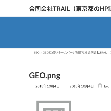
コ
ナ
合同会社TRAIL（東京都のHP
ン
ビ
テ
ゲ
ン
ー
ツ
シ
へ
ョ
ス
ン
キ
に
ッ
移
SEO・GEOに強いホームページ制作なら合同会社TRAIL
プ
動
GEO.png
最
2018年10月4日
2018年10月4日
tgc
終
更
新
日
時