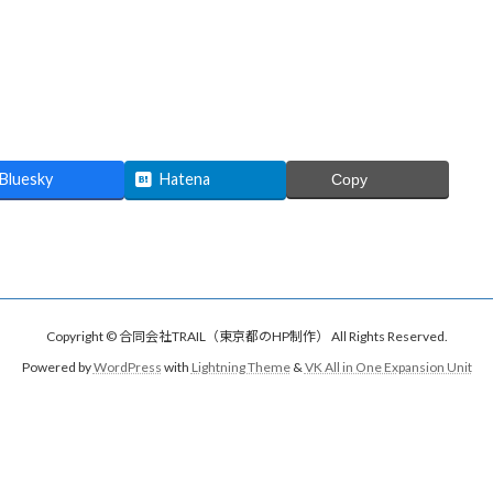
Bluesky
Hatena
Copy
Copyright © 合同会社TRAIL（東京都のHP制作） All Rights Reserved.
Powered by
WordPress
with
Lightning Theme
&
VK All in One Expansion Unit