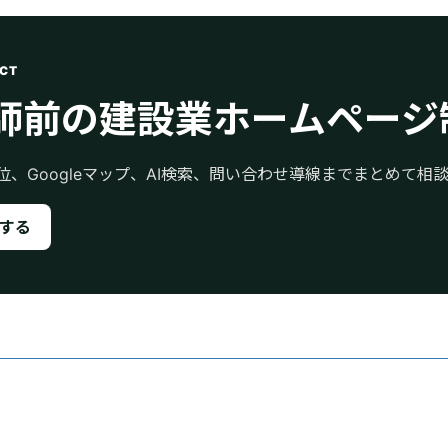
CT
師前の建設業ホームページ
位、Googleマップ、AI検索、問い合わせ導線までまとめて相
する