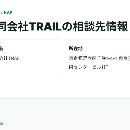
 / NAP
同会社TRAILの相談先情報
名
所在地
社TRAIL
東京都足立区千住1-4-1 東京
術センタービル11F
ED