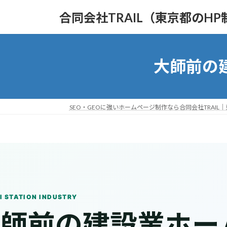
コ
ナ
合同会社TRAIL（東京都のHP
ン
ビ
テ
ゲ
ン
ー
ツ
シ
大師前の
へ
ョ
ス
ン
キ
に
ッ
移
SEO・GEOに強いホームページ制作なら合同会社TRAIL
プ
動
I STATION INDUSTRY
大師前の建設業ホー