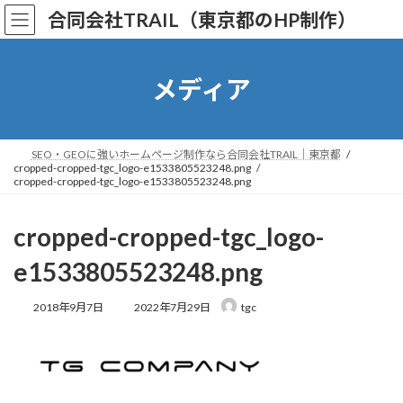
コ
ナ
合同会社TRAIL（東京都のHP制作）
ン
ビ
テ
ゲ
ン
ー
ツ
シ
メディア
へ
ョ
ス
ン
キ
に
ッ
移
SEO・GEOに強いホームページ制作なら合同会社TRAIL｜東京都
cropped-cropped-tgc_logo-e1533805523248.png
プ
動
cropped-cropped-tgc_logo-e1533805523248.png
cropped-cropped-tgc_logo-
e1533805523248.png
最
2018年9月7日
2022年7月29日
tgc
終
更
新
日
時
: