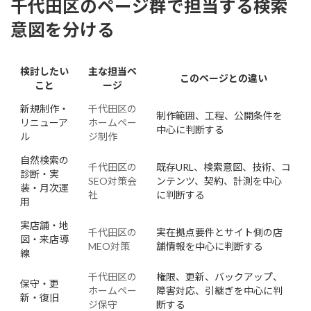
千代田区のページ群で担当する検索
意図を分ける
検討したい
主な担当ペ
このページとの違い
こと
ージ
新規制作・
千代田区の
制作範囲、工程、公開条件を
リニューア
ホームペー
中心に判断する
ル
ジ制作
自然検索の
千代田区の
既存URL、検索意図、技術、コ
診断・実
SEO対策会
ンテンツ、契約、計測を中心
装・月次運
社
に判断する
用
実店舗・地
千代田区の
実在拠点要件とサイト側の店
図・来店導
MEO対策
舗情報を中心に判断する
線
千代田区の
権限、更新、バックアップ、
保守・更
ホームペー
障害対応、引継ぎを中心に判
新・復旧
ジ保守
断する