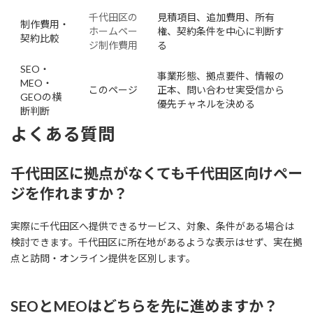
千代田区の
見積項目、追加費用、所有
制作費用・
ホームペー
権、契約条件を中心に判断す
契約比較
ジ制作費用
る
SEO・
事業形態、拠点要件、情報の
MEO・
このページ
正本、問い合わせ実受信から
GEOの横
優先チャネルを決める
断判断
よくある質問
千代田区に拠点がなくても千代田区向けペー
ジを作れますか？
実際に千代田区へ提供できるサービス、対象、条件がある場合は
検討できます。千代田区に所在地があるような表示はせず、実在拠
点と訪問・オンライン提供を区別します。
SEOとMEOはどちらを先に進めますか？