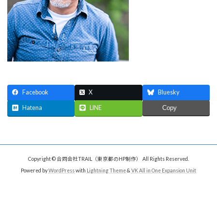
Facebook
X
Bluesky
Hatena
LINE
Copy
Copyright © 合同会社TRAIL（東京都のHP制作） All Rights Reserved.
Powered by
WordPress
with
Lightning Theme
&
VK All in One Expansion Unit