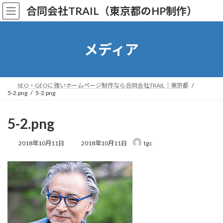
コ
ナ
合同会社TRAIL（東京都のHP制作）
ン
ビ
テ
ゲ
ン
ー
ツ
シ
メディア
へ
ョ
ス
ン
キ
に
ッ
移
SEO・GEOに強いホームページ制作なら合同会社TRAIL｜東京都
5-2.png
5-2.png
プ
動
5-2.png
最
2018年10月11日
2018年10月11日
tgc
終
更
新
日
時
: